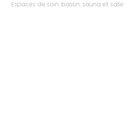
Espaces de soin, bassin, sauna et salle
de sport ont été pensés pour votre
bien-être.
DECOUVRIR LE SPA
SE RESTAURER
Salon et bar
Chic et convivial, l'espace de vie du rez-
de-chaussée permet à la fois de
déguster des plats simples mais
sophistiqués et de savourer les cocktails