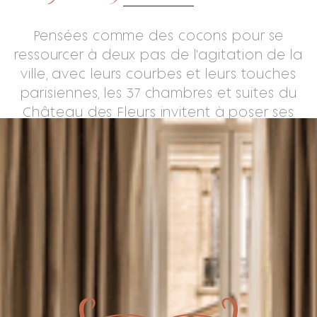
Pensées comme des cocons pour se
ressourcer à deux pas de l'agitation de la
ville, avec leurs courbes et leurs touches
parisiennes, les 37 chambres et suites du
Château des Fleurs invitent à poser ses
valises, pour quelques nuits ou pour un
séjour prolongé au cœur de la capitale
française.