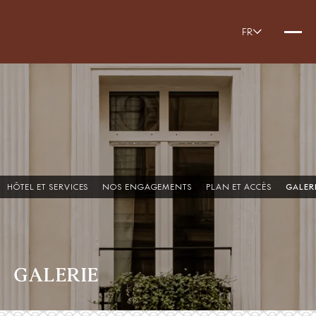
FR
HÔTEL ET SERVICES
NOS ENGAGEMENTS
PLAN ET ACCÈS
GALER
GALERIE