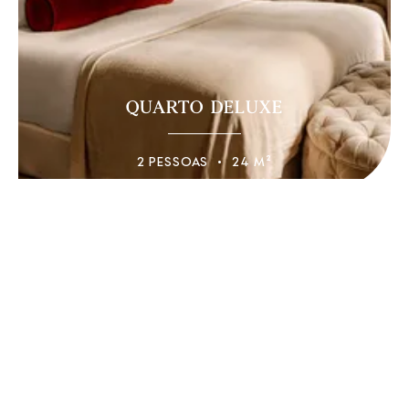
QUARTO DELUXE
2 PESSOAS
24 M²
Quando
Quem
Quarto 1
adultos
2
Desde 13 anos
crianças
0
Até 12 anos
Acrescentar quarto