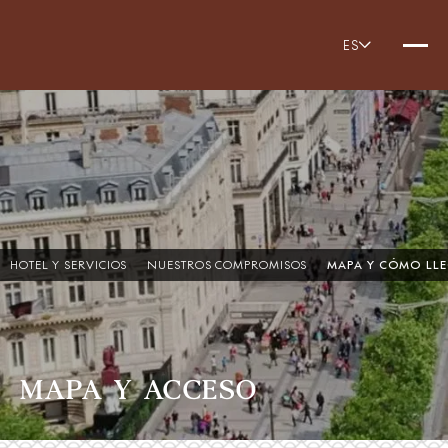
ES
HOTEL Y SERVICIOS
NUESTROS COMPROMISOS
MAPA Y CÓMO LL
MAPA Y ACCESO