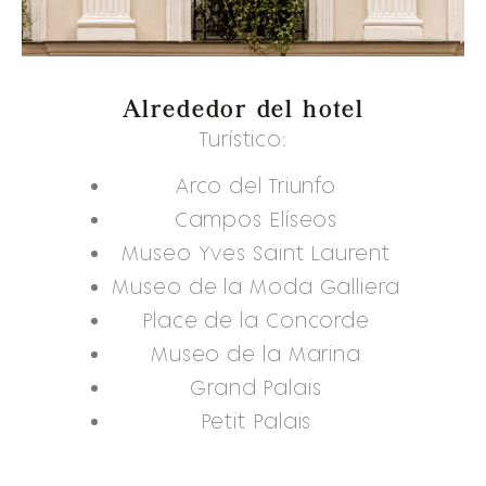
Alrededor del hotel
Turístico:
Arco del Triunfo
Campos Elíseos
Museo Yves Saint Laurent
Museo de la Moda Galliera
Place de la Concorde
Museo de la Marina
Grand Palais
Petit Palais