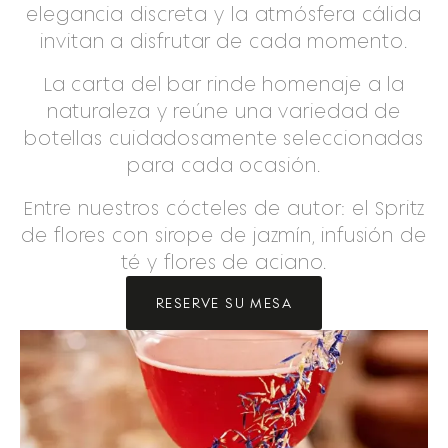
elegancia discreta y la atmósfera cálida
invitan a disfrutar de cada momento.
La carta del bar rinde homenaje a la
naturaleza y reúne una variedad de
botellas cuidadosamente seleccionadas
para cada ocasión.
Entre nuestros cócteles de autor: el Spritz
de flores con sirope de jazmín, infusión de
té y flores de aciano.
RESERVE SU MESA