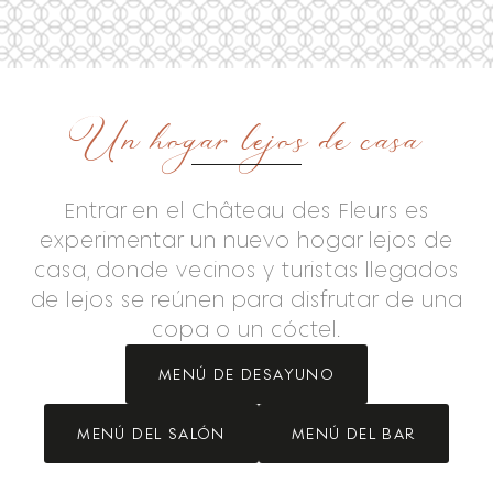
Un hogar lejos de casa
Entrar en el Château des Fleurs es
experimentar un nuevo hogar lejos de
casa, donde vecinos y turistas llegados
de lejos se reúnen para disfrutar de una
copa o un cóctel.
MENÚ DE DESAYUNO
MENÚ DEL SALÓN
MENÚ DEL BAR